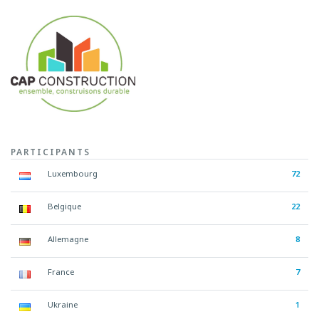
PARTICIPANTS
Luxembourg
72
Belgique
22
Allemagne
8
France
7
Ukraine
1