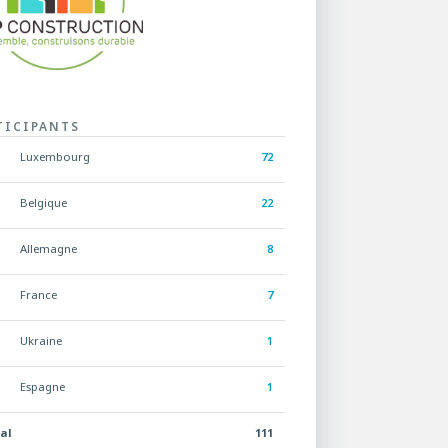
TICIPANTS
Luxembourg
72
Belgique
22
Allemagne
8
France
7
Ukraine
1
Espagne
1
al
111