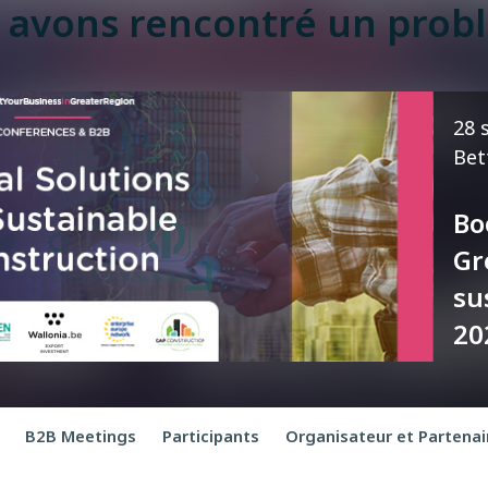
 avons rencontré un probl
28 
Bet
Bo
Gr
su
20
B2B Meetings
Participants
Organisateur et Partenai