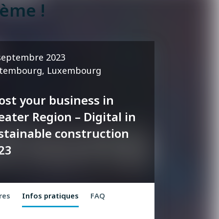
ème !
septembre 2023
tembourg, Luxembourg
ost your business in
eater Region – Digital in
stainable construction
23
res
Infos pratiques
FAQ