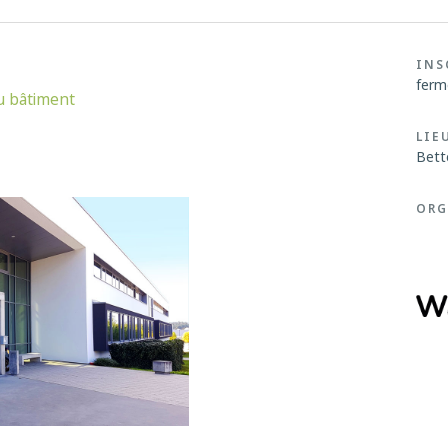
INS
ferm
du bâtiment
LIE
Bett
ORG