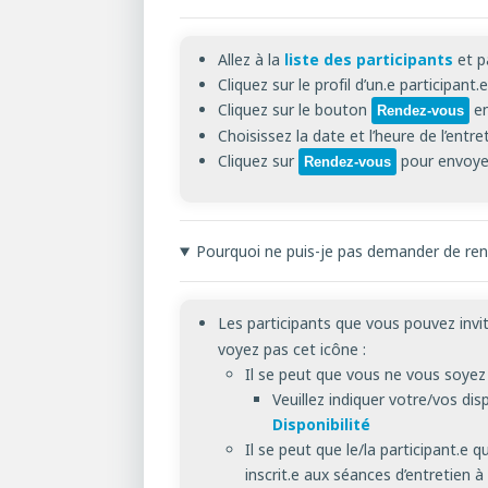
Allez à la
liste des participants
et pa
Cliquez sur le profil d’un.e participan
Cliquez sur le bouton
en
Rendez-vous
Choisissez la date et l’heure de l’entret
Cliquez sur
pour envoye
Rendez-vous
Pourquoi ne puis-je pas demander de rend
Les participants que vous pouvez invit
voyez pas cet icône :
Il se peut que vous ne vous soyez 
Veuillez indiquer votre/vos dis
Disponibilité
Il se peut que le/la participant.e
inscrit.e aux séances d’entretien à