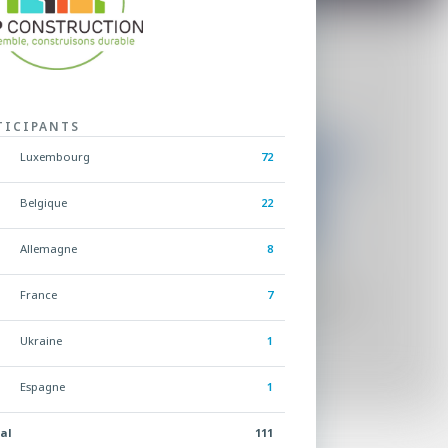
TICIPANTS
Luxembourg
72
Belgique
22
Allemagne
8
France
7
Ukraine
1
Espagne
1
al
111