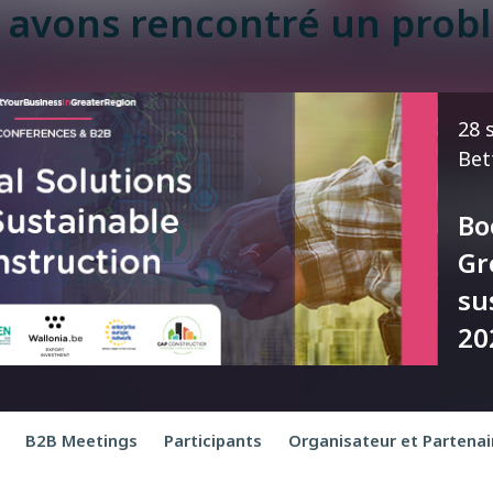
 avons rencontré un probl
28 
Bet
Bo
Gr
su
20
B2B Meetings
Participants
Organisateur et Partenai